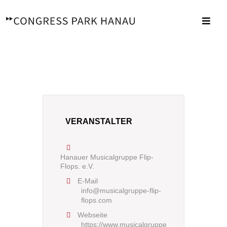
Zum
Inhalt
Toggl
springen
Navig
VERANSTALTER
Hanauer Musicalgruppe Flip-
Flops. e.V.
E-Mail
info@musicalgruppe-flip-
flops.com
Webseite
https://www.musicalgruppe