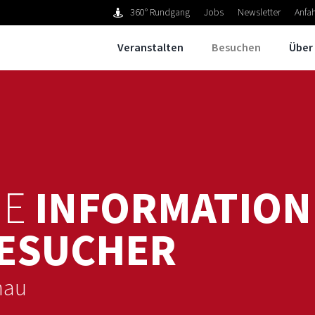
360° Rundgang
Jobs
Newsletter
Anfah
Veranstalten
Besuchen
Über
NE
INFORMATION
BESUCHER
nau