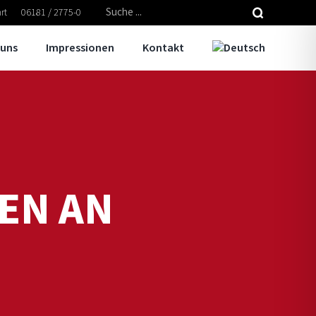
Suche
rt
06181 / 2775-0
nach:
 uns
Impressionen
Kontakt
EN AN