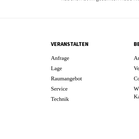
VERANSTALTEN
B
Anfrage
An
Lage
Ve
Raumangebot
Co
Service
Wi
K
Technik