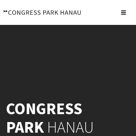
Zum
Inhalt
Toggl
springen
Navig
CONGRESS
PARK
HANAU