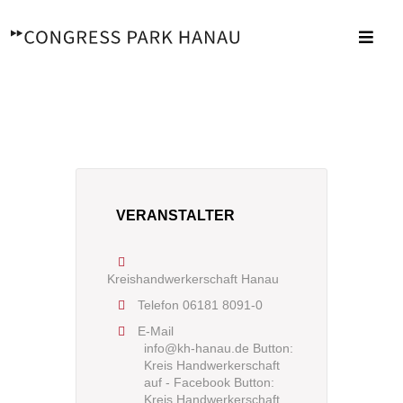
Zum
Inhalt
Toggl
springen
Navig
VERANSTALTER
Kreishandwerkerschaft Hanau
Telefon
06181 8091-0
E-Mail
info@kh-hanau.de Button:
Kreis Handwerkerschaft
auf - Facebook Button:
Kreis Handwerkerschaft