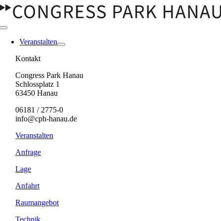
Zum
Inhalt
springen
Toggle
Navigation
Veranstalten
Kontakt
Congress Park Hanau
Schlossplatz 1
63450 Hanau
06181 / 2775-0
info@cph-hanau.de
Veranstalten
Anfrage
Lage
Anfahrt
Raumangebot
Technik