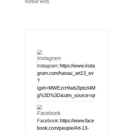
hörbar wird.
Instagram:
https://www.insta
gram.com/hanau_art13_ev
?
igsh=MWEzcHlwb2lpbzl4M
g%3D%3D&utm_source=qr
Facebook:
https://www.face
book.com/people/Art-13-