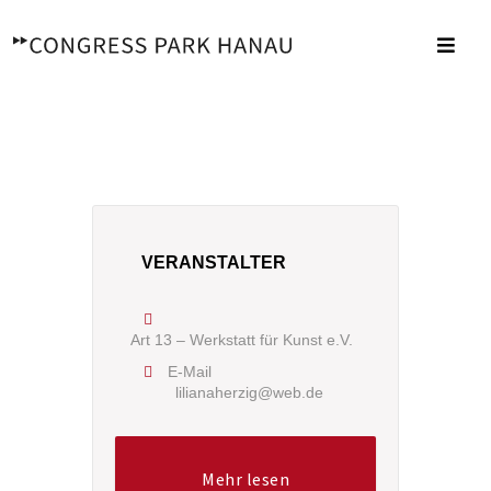
Zum
Inhalt
Toggl
springen
Navig
VERANSTALTER
Art 13 – Werkstatt für Kunst e.V.
E-Mail
lilianaherzig@web.de
Mehr lesen