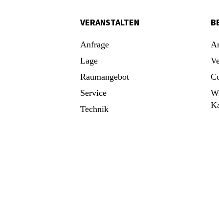
VERANSTALTEN
B
Anfrage
An
Lage
Ve
Raumangebot
Co
Service
Wi
K
Technik